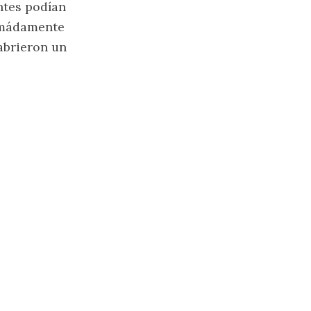
ntes podían
ximádamente
 abrieron un