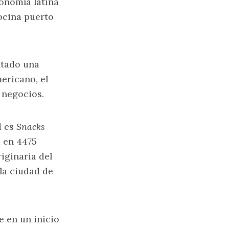
onomía latina
ocina puerto
ntado una
ericano, el
e negocios.
d es
Snacks
a en 4475
iginaria del
la ciudad de
e en un inicio