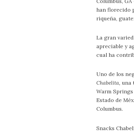
Columbus, GA -
han florecido 
riqueña, guate
La gran varie
apreciable y a
cual ha contri
Uno de los ne
Chabelita,
una 
Warm Springs R
Estado de Méx
Columbus.
Snacks Chabeli