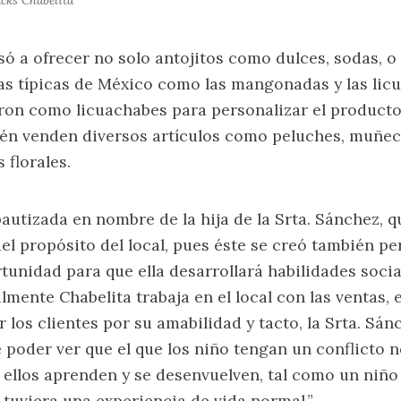
cks Chabelita
ó a ofrecer no solo antojitos como dulces, sodas, o 
s típicas de México como las mangonadas y las licu
ron como licuachabes para personalizar el producto
én venden diversos artículos como peluches, muñec
 florales.
bautizada en nombre de la hija de la Srta. Sánchez, q
del propósito del local, pues éste se creó también p
tunidad para que ella desarrollará habilidades socia
lmente Chabelita trabaja en el local con las ventas, e
 los clientes por su amabilidad y tacto, la Srta. Sá
 poder ver que el que los niño tengan un conflicto 
ellos aprenden y se desenvuelven, tal como un niño
a tuviera una experiencia de vida normal.”