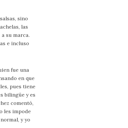
salsas, sino
achelas, las
 a su marca.
as e incluso
uien fue una
ensando en que
les, pues tiene
s bilingüe y es
nchez comentó,
no les impode
 normal, y yo