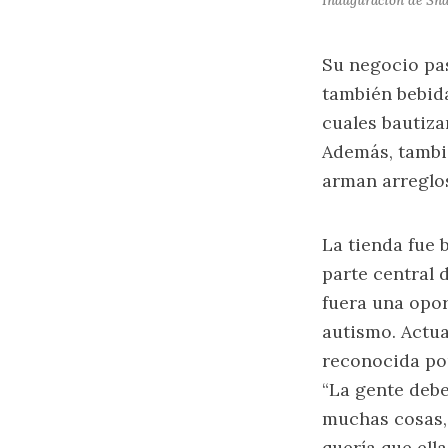
Inauguración de Sna
Su negocio pas
también bebida
cuales bautiza
Además, tambi
arman arreglos
La tienda fue 
parte central 
fuera una opor
autismo. Actua
reconocida por
“La gente debe
muchas cosas, 
quería que ell